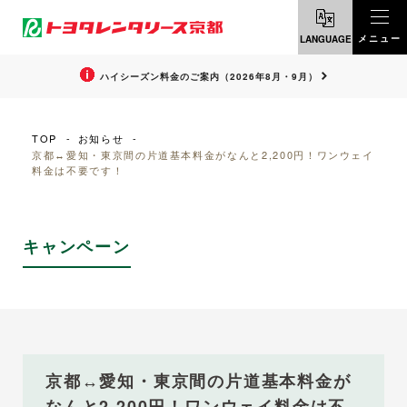
メニュー
LANGUAGE
ENGLISH
ハイシーズン料金のご案内（2026年8月・9月）
中文・繁體
TOP
お知らせ
京都↔愛知・東京間の片道基本料金がなんと2,200円！ワンウェイ
料金は不要です！
한국어
キャンペーン
京都↔愛知・東京間の片道基本料金が
なんと2,200円！ワンウェイ料金は不